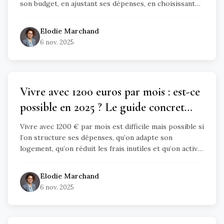
son budget, en ajustant ses dépenses, en choisissant
les bons outils bancaires et en activant les aides
disponibles, il est possible de sortir du rouge et de
Elodie
Marchand
retrouver une situation financière stable.
6 nov. 2025
Vivre avec 1200 euros par mois : est-ce
possible en 2025 ? Le guide concret
pour s’en sortir sans s’épuiser
Vivre avec 1200 € par mois est difficile mais possible si
l’on structure ses dépenses, qu’on adapte son
logement, qu’on réduit les frais inutiles et qu’on active
toutes les aides disponibles. Ce guide propose un
budget type, des pistes d’économies concrètes et des
Elodie
Marchand
compléments de revenus accessibles.
6 nov. 2025