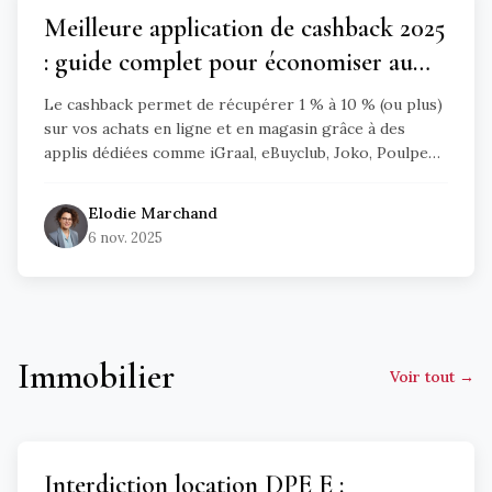
Meilleure application de cashback 2025
: guide complet pour économiser au
quotidien
Le cashback permet de récupérer 1 % à 10 % (ou plus)
sur vos achats en ligne et en magasin grâce à des
applis dédiées comme iGraal, eBuyclub, Joko, Poulpeo
ou Widilo. Ce guide 2025 détaille le fonctionnement,
compare les principales plateformes et donne des
Elodie
Marchand
astuces concrètes pour booster vos économies sans
6 nov. 2025
changer vos habitudes.
Immobilier
Voir tout →
Interdiction location DPE E :