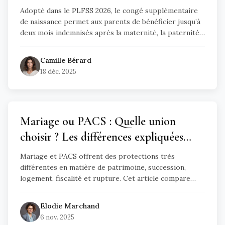
Adopté dans le PLFSS 2026, le congé supplémentaire
de naissance permet aux parents de bénéficier jusqu’à
deux mois indemnisés après la maternité, la paternité
ou l’adoption. Conditions, rémunération, délais et
droits : tout ce qu’il faut savoir.
Camille
Bérard
18 déc. 2025
Mariage ou PACS : Quelle union
choisir ? Les différences expliquées
simplement
Mariage et PACS offrent des protections très
différentes en matière de patrimoine, succession,
logement, fiscalité et rupture. Cet article compare
clairement les deux statuts pour vous aider à choisir le
cadre le plus adapté à votre couple et à vos objectifs.
Elodie
Marchand
6 nov. 2025